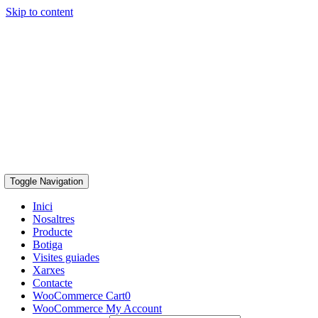
Skip to content
Toggle Navigation
Inici
Nosaltres
Producte
Botiga
Visites guiades
Xarxes
Contacte
WooCommerce Cart
0
WooCommerce My Account