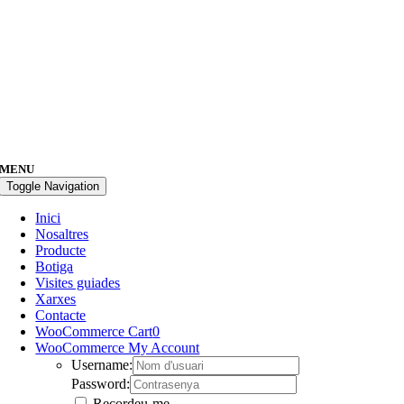
MENU
Toggle Navigation
Inici
Nosaltres
Producte
Botiga
Visites guiades
Xarxes
Contacte
WooCommerce Cart
0
WooCommerce My Account
Username:
Password:
Recordeu-me