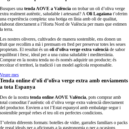
Busques una
tenda AOVE a València
on trobar un oli d’oliva verge
extra realment autèntic, saludable i artesanal? A
Oli Lagaiana
t’oferim
una experiència completa: una botiga en línia amb oli de qualitat,
elaborat directament a l’Horta Nord de València per mans que estimen
la terra.
Les nostres oliveres, cultivades de manera sostenible, ens donen un
fruit que recollim a mà i premsam en fred per preservar totes les seues
propietats. El resultat és un
oli d’oliva verge extra valencià
de sabor
equilibrat i fresc, ideal per a una cuina saludable i mediterrània.
Comprar en la nostra tenda no és només adquirir un producte; és
recolzar el territori, la tradició i un model agrícola responsable.
Veure mes
Tenda online d’oli d’oliva verge extra amb enviaments
a tota Espanya
Des de la nostra
tenda online AOVE València
, pots comprar amb
total comoditat l’autèntic oli d’oliva verge extra valencià directament
del productor. Enviem a tot l’Estat espanyol amb embalatge segur i
sostenible perquè rebes el teu oli en perfectes condicions.
T’oferim diferents formats: botelles de vidre, garrafes familiars o packs
de regal ideals per a aficionats a la gastronomia o per a ocasions