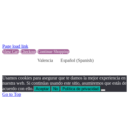
Page load link
View Cart
Checkout
Continue Shopping
Valencia
Español
(
Spanish
)
Usamos cookies para asegurar que te damos la mejor experiencia en
nuestra web. Si continúas usando este sitio, asumiremos que estás de
acuerdo con ello.
Aceptar
No
Política de privacidad
Go to Top