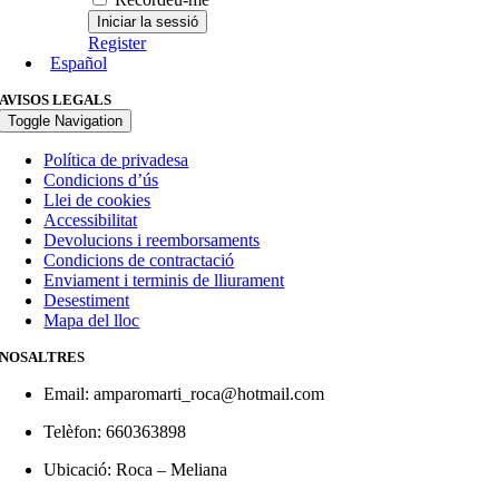
Register
Español
AVISOS LEGALS
Toggle Navigation
Política de privadesa
Condicions d’ús
Llei de cookies
Accessibilitat
Devolucions i reemborsaments
Condicions de contractació
Enviament i terminis de lliurament
Desestiment
Mapa del lloc
NOSALTRES
Email: amparomarti_roca@hotmail.com
Telèfon
: 660363898
Ubicació: Roca – Meliana