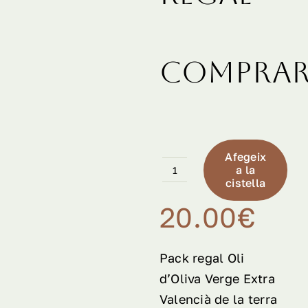
Contac
Compra
WooCo
WooCo
Afegeix
Españ
a la
quantitat
cistella
de
20.00
€
Pack
Regal
Pack regal Oli
d’Oliva Verge Extra
Valencià de la terra