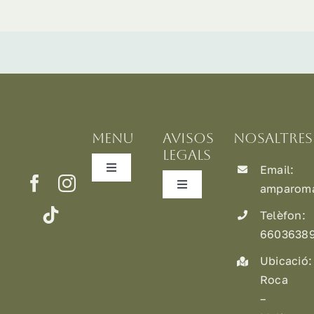
MENU
AVISOS
NOSALTRES
LEGALS
Email:
Toggle
Navigation
amparoma
Toggle
Inici
Navigation
Telèfon
:
Política de privadesa
6603638
Nosaltres
Ubicació:
Condicions d’ús
Roca
Producte
–
Llei de cookies