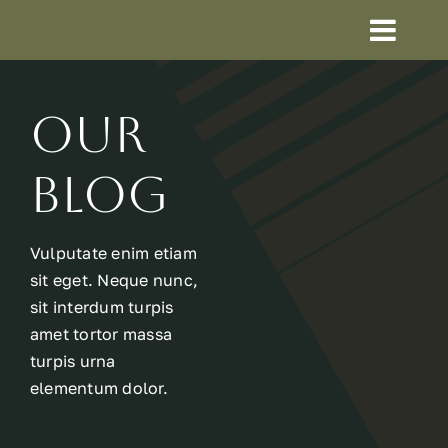
Skip
to
Toggl
content
Navig
Inici
Our
Nosalt
Blog
Produc
Vulputate enim etiam
sit eget. Neque nunc,
Botiga
sit interdum turpis
amet tortor massa
Visites
turpis urna
elementum dolor.
Xarxes