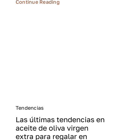
Continue Reading
Tendencias
Las últimas tendencias en
aceite de oliva virgen
extra para regalar en