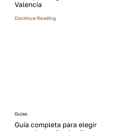
Valencia
Continue Reading
Guías
Guía completa para elegir