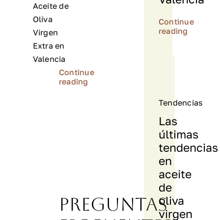
Aceite de
Oliva
Continue
reading
Virgen
Extra en
Valencia
Continue
reading
Tendencias
Las
últimas
tendencias
en
aceite
de
oliva
Preguntas
virgen