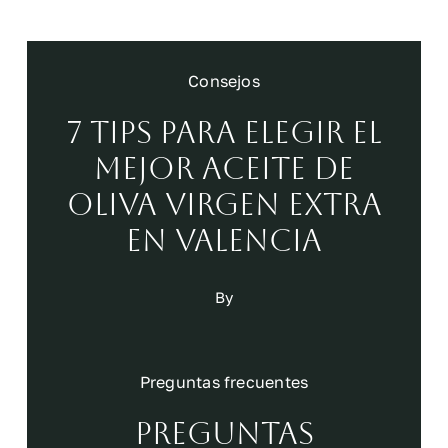
Consejos
7 Tips para Elegir el
Mejor Aceite de
Oliva Virgen Extra
en Valencia
By
Preguntas frecuentes
Preguntas