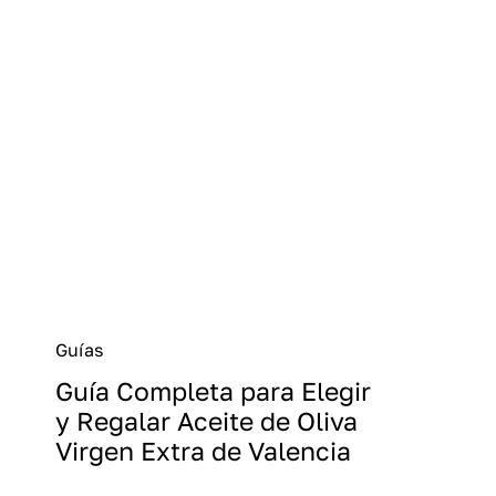
Guías
Guía Completa para Elegir
y Regalar Aceite de Oliva
Virgen Extra de Valencia