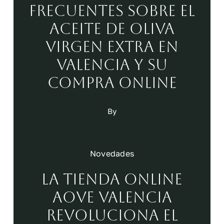
frecuentes sobre el
aceite de oliva
virgen extra en
Valencia y su
compra online
By
Novedades
La tienda online
AOVE Valencia
revoluciona el