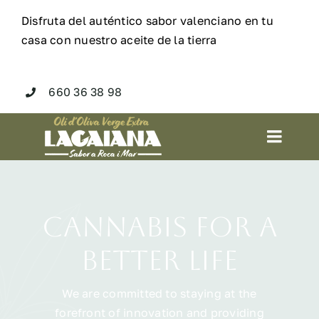
Saltar
Disfruta del auténtico sabor valenciano en tu
al
casa con nuestro aceite de la tierra
contenido
660 36 38 98
Toggl
Navig
Inicio
Cannabis for a
Nosotros
better life
Producto
We are committed to staying at the
forefront of innovation and providing
Tienda