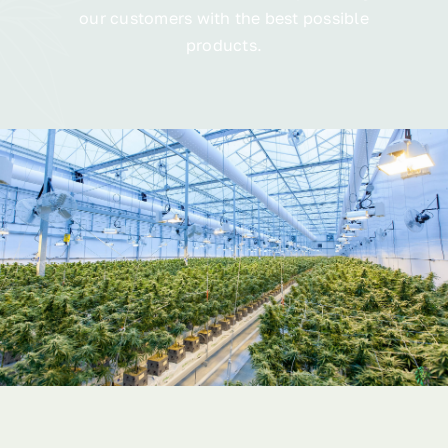
our customers with the best possible
products.
Visitas guiadas
Redes
Contacto
WooCommerce Cart
WooCommerce My Account