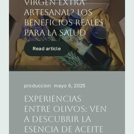
virgen extra
artesanal? Los
beneficios reales
para la salud
Read article
produccion
mayo 6, 2025
Experiencias
entre olivos: ven
a descubrir la
esencia de Aceite